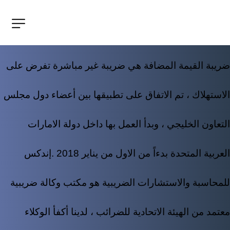
ضريبة القيمة المضافة هي ضريبة غير مباشرة تفرض على 
الاستهلاك ، تم الاتفاق على تطبيقها بين أعضاء دول مجلس 
التعاون الخليجي ، وبدأ العمل بها داخل دولة الامارات 
العربية المتحدة بدءاً من الاول من يناير 2018 .
إندكس 
للمحاسبة والاستشارات الضريبية هو مكتب وكالة ضريبية 
معتمد من الهيئة الاتحادية للضرائب ، لدينا أكفأ الوكلاء 